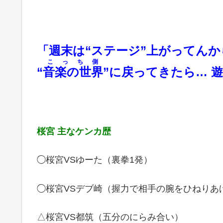
「週末は“ステージ”上がってんか
こっち側
“
音楽の世界
”に戻ってきたら… 遊
桜宮 主なケンカ歴
◯桜宮VSゆーた（裏拳1発）
◯桜宮VSデブ崎（握力で相手の腕をひねりあ
△桜宮VS都筑（五分のにらみ合い）