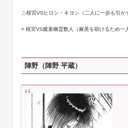
△桜宮VSヒロシ・キヨシ（二人に一歩も引か
× 桜宮VS朧童幽霊数人（麻美を助けるため
陣野（陣野 平蔵）