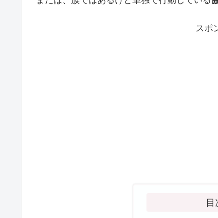
または、族ではあるけど単独で行動している
スポ
目