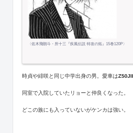
〈佐木飛朗斗・所十三『疾風伝説 特攻の拓』15巻120P〉
時貞や緋咲と同じ中学出身の男。愛車は
Z50JII
同室で入院していたリョーと仲良くなった。
どこの族にも入っていないがケンカは強い。