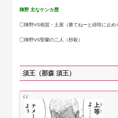
陣野 主なケンカ歴
◯陣野VS相賀・土屋（勝てねーと緋咲に止め
◯陣野VS聖蘭の二人（秒殺）
須王（那森 須王）