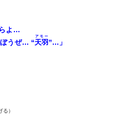
らよ…
アモー
ぼうぜ… “
天羽
”…」
げる）