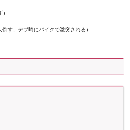
ず）
一人倒す、デブ崎にバイクで激突される）