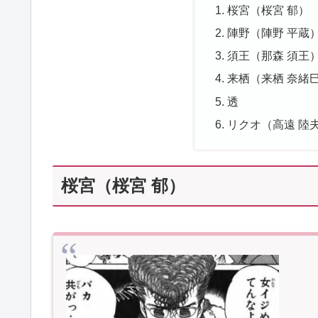
桜宮（桜宮 郁）
陣野（陣野 平蔵
須王（那森 須王
来栖（来栖 奈緒
透
リクオ（高遠 陸
桜宮（桜宮 郁）